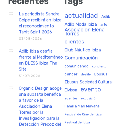
recientes
Tags
La periodista Sandra
actualidad
Adlib
Golpe recibirá en Ibiza
Adlib Moda Ibiza
arte
el reconocimiento
Asociación Elena
Tanit Spirit 2026
Torres
03/08/2026
clientes
Club Náutico Ibiza
Adlib Ibiza desfila
frente al Mediterráneo
Comunicación
en BLESS Ibiza The
comunicando
concierto
Site
cáncer
Ebusus
desfile
31/07/2026
Ebusus Sociedad Cultural
Organic Design acoge
evento
Eivissa
una subasta benéfica
eventos
exposición
a favor de la
Asociación Elena
Familia Marí Mayans
Torres por la
Festival de Cine de Ibiza
Investigación para la
Festival de Ibiza
Detección Precoz del