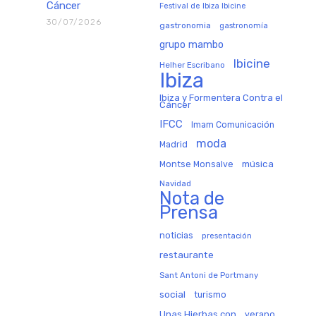
Cáncer
Festival de Ibiza Ibicine
30/07/2026
gastronomia
gastronomía
grupo mambo
Ibicine
Helher Escribano
Ibiza
Ibiza y Formentera Contra el
Cáncer
IFCC
Imam Comunicación
moda
Madrid
música
Montse Monsalve
Navidad
Nota de
Prensa
noticias
presentación
restaurante
Sant Antoni de Portmany
social
turismo
Unas Hierbas con
verano