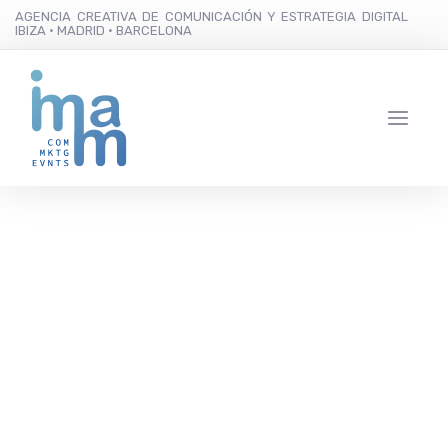
AGENCIA CREATIVA DE COMUNICACIÓN Y ESTRATEGIA DIGITAL
IBIZA · MADRID · BARCELONA
‘Es Verro Portmanyí’; el
nuevo superhéroe de
Sant Antoni de
Portmany que luchará