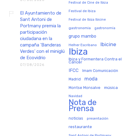
Festival de Cine de Ibiza
Festival de Ibiza
El Ayuntamiento de
Sant Antoni de
Festival de Ibiza Ibicine
Portmany premia la
gastronomia
gastronomía
participación
grupo mambo
ciudadana en la
Ibicine
campaña 'Banderas
Helher Escribano
Ibiza
Verdes' con el miniglú
de Ecovidrio
Ibiza y Formentera Contra el
Cáncer
07/08/2026
IFCC
Imam Comunicación
moda
Madrid
música
Montse Monsalve
Navidad
Nota de
Prensa
noticias
presentación
restaurante
Sant Antoni de Portmany