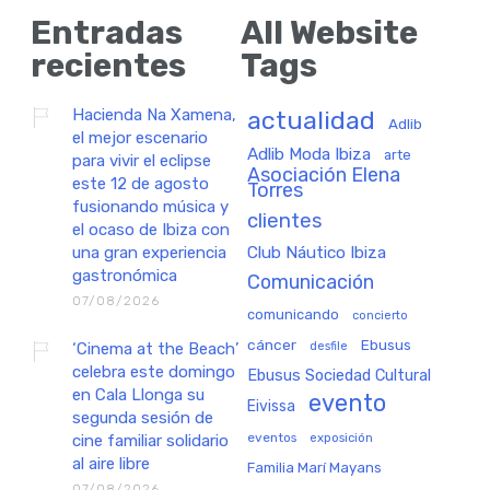
Entradas
All Website
recientes
Tags
Hacienda Na Xamena,
actualidad
Adlib
el mejor escenario
Adlib Moda Ibiza
arte
para vivir el eclipse
Asociación Elena
este 12 de agosto
Torres
fusionando música y
clientes
el ocaso de Ibiza con
una gran experiencia
Club Náutico Ibiza
gastronómica
Comunicación
07/08/2026
comunicando
concierto
cáncer
Ebusus
‘Cinema at the Beach’
desfile
celebra este domingo
Ebusus Sociedad Cultural
en Cala Llonga su
evento
Eivissa
segunda sesión de
eventos
exposición
cine familiar solidario
al aire libre
Familia Marí Mayans
07/08/2026