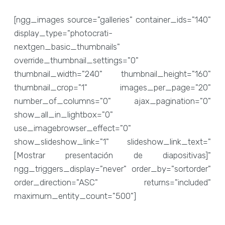
[ngg_images source="galleries" container_ids="140"
display_type="photocrati-
nextgen_basic_thumbnails"
override_thumbnail_settings="0"
thumbnail_width="240" thumbnail_height="160"
thumbnail_crop="1" images_per_page="20"
number_of_columns="0" ajax_pagination="0"
show_all_in_lightbox="0"
use_imagebrowser_effect="0"
show_slideshow_link="1" slideshow_link_text="
[Mostrar presentación de diapositivas]"
ngg_triggers_display="never" order_by="sortorder"
order_direction="ASC" returns="included"
maximum_entity_count="500"]