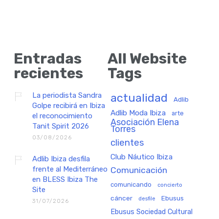
Entradas
All Website
recientes
Tags
La periodista Sandra
actualidad
Adlib
Golpe recibirá en Ibiza
Adlib Moda Ibiza
arte
el reconocimiento
Asociación Elena
Tanit Spirit 2026
Torres
03/08/2026
clientes
Club Náutico Ibiza
Adlib Ibiza desfila
frente al Mediterráneo
Comunicación
en BLESS Ibiza The
comunicando
concierto
Site
cáncer
Ebusus
desfile
31/07/2026
Ebusus Sociedad Cultural