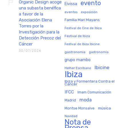
Organic Design acoge
evento
Eivissa
una subasta benéfica
eventos
exposición
a favor de la
Asociación Elena
Familia Marí Mayans
Torres por la
Festival de Cine de Ibiza
Investigación para la
Festival de Ibiza
Detección Precoz del
Cáncer
Festival de Ibiza Ibicine
30/07/2026
gastronomia
gastronomía
grupo mambo
Ibicine
Helher Escribano
Ibiza
Ibiza y Formentera Contra el
Cáncer
IFCC
Imam Comunicación
moda
Madrid
música
Montse Monsalve
Navidad
Nota de
Prensa