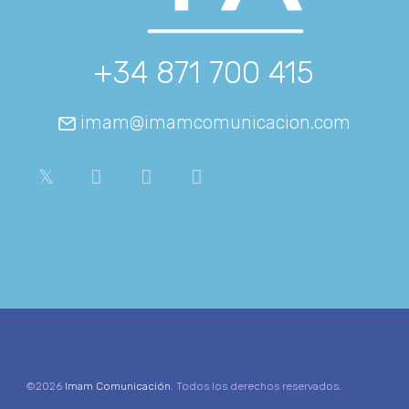
+34 871 700 415
imam@imamcomunicacion.com
©2026
Imam Comunicación
. Todos los derechos reservados.