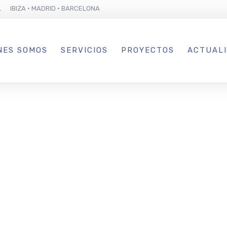
L IBIZA · MADRID · BARCELONA
NES SOMOS
SERVICIOS
PROYECTOS
ACTUAL
ión Internaci
ación, tendrá l
eje central