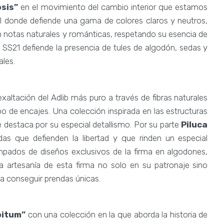
osis”
en el movimiento del cambio interior que estamos
al donde defiende una gama de colores claros y neutros,
on notas naturales y románticas, respetando su esencia de
su SS21 defiende la presencia de tules de algodón, sedas y
les.
exaltación del Adlib más puro a través de fibras naturales
tipo de encajes. Una colección inspirada en las estructuras
que destaca por su especial detallismo. Por su parte
Piluca
as que defienden la libertad y que rinden un especial
pados de diseños exclusivos de la firma en algodones,
la artesanía de esta firma no solo en su patronaje sino
a conseguir prendas únicas.
bitum”
con una colección en la que aborda la historia de