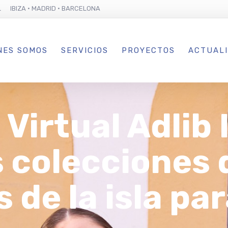
L IBIZA · MADRID · BARCELONA
NES SOMOS
SERVICIOS
PROYECTOS
ACTUAL
Virtual Adlib 
 colecciones 
 de la isla pa