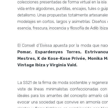
colecciones presentadas de forma virtual en la is
vida entre algodones, puntillas, encajes, tules o gu
detallismo. Unas propuestas totalmente artesanales,
modelajes en cortos, largos y asimetrías. Diseños 
esencia, frescura, inocencia y filosofía de Adlib Ibi
El Consell d´Eivissa apuesta por la moda que na
Pomar, Espardenyes Torres, Estrivancus
Mestres, K de Kose-Kose Privée, Monika Ma
Vintage Ibiza y Virginia Vald.
La SS21 de la firma de moda sostenible y regenera
viste de líneas minimalistas confeccionadas con 
ideales para los amantes del concepto armario cáp
evocar una sociedad que convive en armonía con 