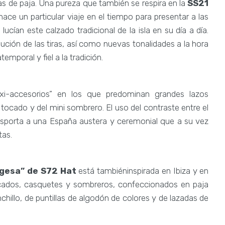
s de paja. Una pureza que también se respira en la
SS21
ace un particular viaje en el tiempo para presentar a las
ucían este calzado tradicional de la isla en su día a día.
ución de las tiras, así como nuevas tonalidades a la hora
temporal y fiel a la tradición.
i-accesorios” en los que predominan grandes lazos
tocado y del mini sombrero. El uso del contraste entre el
nsporta a una España austera y ceremonial que a su vez
tas.
agesa” de S72 Hat
está tambiéninspirada en Ibiza y en
ocados, casquetes y sombreros, confeccionados en paja
chillo, de puntillas de algodón de colores y de lazadas de