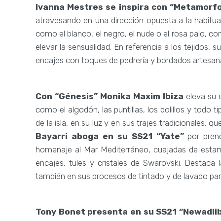
Ivanna Mestres se inspira con “Metamorf
atravesando en una dirección opuesta a la habitu
como el blanco, el negro, el nude o el rosa palo, c
elevar la sensualidad. En referencia a los tejidos, 
encajes con toques de pedrería y bordados artesana
Con “Génesis” Monika Maxim Ibiza
eleva su 
como el algodón, las puntillas, los bolillos y todo 
de la isla, en su luz y en sus trajes tradicionales, 
Bayarri aboga en su SS21 “Yate”
por prend
homenaje al Mar Mediterráneo, cuajadas de estam
encajes, tules y cristales de Swarovski. Destaca 
también en sus procesos de tintado y de lavado par
Tony Bonet presenta en su SS21 “Newadli