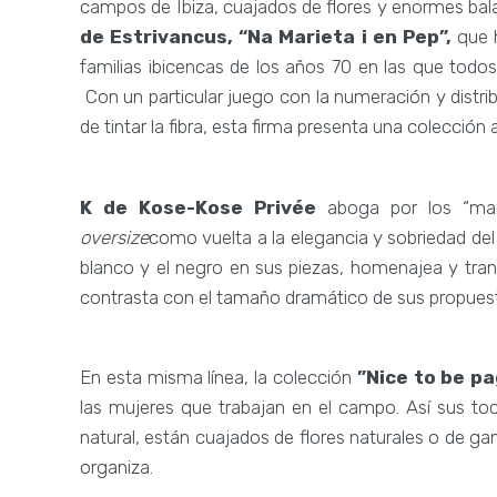
campos de Ibiza, cuajados de flores y enormes bala
de Estrivancus, “Na Marieta i en Pep”,
que h
familias ibicencas de los años 70 en las que todos l
Con un particular juego con la numeración y distrib
de tintar la fibra, esta firma presenta una colección a
K de Kose-Kose Privée
aboga por los “max
oversize
como vuelta a la elegancia y sobriedad del 
blanco y el negro en sus piezas, homenajea y tra
contrasta con el tamaño dramático de sus propues
En esta misma línea, la colección
”Nice to be p
las mujeres que trabajan en el campo. Así sus t
natural, están cuajados de flores naturales o de gan
organiza.