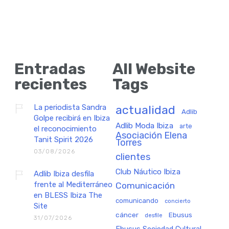
Entradas
All Website
recientes
Tags
La periodista Sandra
actualidad
Adlib
Golpe recibirá en Ibiza
Adlib Moda Ibiza
arte
el reconocimiento
Asociación Elena
Tanit Spirit 2026
Torres
03/08/2026
clientes
Club Náutico Ibiza
Adlib Ibiza desfila
frente al Mediterráneo
Comunicación
en BLESS Ibiza The
comunicando
concierto
Site
cáncer
Ebusus
desfile
31/07/2026
Ebusus Sociedad Cultural