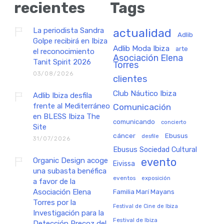
recientes
Tags
La periodista Sandra
actualidad
Adlib
Golpe recibirá en Ibiza
Adlib Moda Ibiza
arte
el reconocimiento
Asociación Elena
Tanit Spirit 2026
Torres
03/08/2026
clientes
Club Náutico Ibiza
Adlib Ibiza desfila
frente al Mediterráneo
Comunicación
en BLESS Ibiza The
comunicando
concierto
Site
cáncer
Ebusus
desfile
31/07/2026
Ebusus Sociedad Cultural
Organic Design acoge
evento
Eivissa
una subasta benéfica
eventos
exposición
a favor de la
Asociación Elena
Familia Marí Mayans
Torres por la
Festival de Cine de Ibiza
Investigación para la
Festival de Ibiza
Detección Precoz del