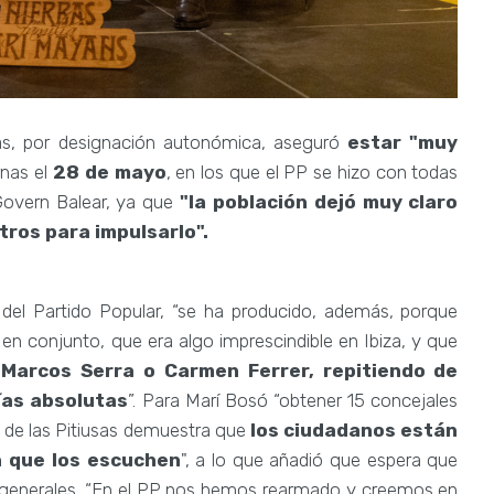
más, por designación autonómica, aseguró
estar "muy
rnas el
28 de mayo
, en los que el PP se hizo con todas
 Govern Balear, ya que
"la población dejó muy claro
tros para impulsarlo".
 del Partido Popular, “se ha producido, además, porque
en conjunto, que era algo imprescindible en Ibiza, y que
 Marcos Serra o Carmen Ferrer, repitiendo de
ías absolutas
”. Para Marí Bosó “obtener 15 concejales
s de las Pitiusas demuestra que
los ciudadanos están
n que los escuchen
", a lo que añadió que espera que
os generales. “En el PP nos hemos rearmado y creemos en