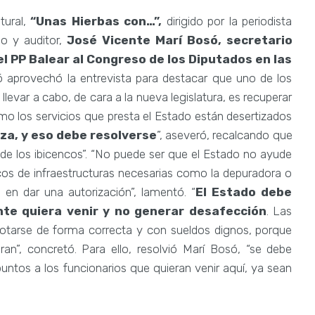
tural,
“Unas Hierbas con…”,
dirigido por la periodista
do y auditor,
José Vicente Marí Bosó,
secretario
el PP Balear al Congreso de los Diputados en las
ó aprovechó la entrevista para destacar que uno de los
llevar a cabo, de cara a la nueva legislatura, es recuperar
mo los servicios que presta el Estado están desertizados
iza, y eso debe resolverse
”, aseveró, recalcando que
de los ibicencos”. “No puede ser que el Estado no ayude
os de infraestructuras necesarias como la depuradora o
n dar una autorización”, lamentó. “
El Estado debe
nte quiera venir y no generar desafección
. Las
 dotarse de forma correcta y con sueldos dignos, porque
”, concretó. Para ello, resolvió Marí Bosó, “se debe
puntos a los funcionarios que quieran venir aquí, ya sean