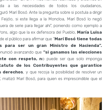
nda a las necesidades de todos los ciudadanos,
uró Marí Bosó. Ante la pregunta sobre si postula a dirigir
 Feijóo, si este llega a la Moncloa, Marí Bosó lo negó
era de serie para llegar ahí”, poniendo como ejemplo a
ons, algo que la ex defensora del Pueblo,
María Luisa
e el público para afirmar que “
Marí Bosó tiene todas
as para ser un gran Ministro de Hacienda”.
ronunció avanzando que
“si ganamos las elecciones
nte con respeto, n
o puede ser que solo imponga
tatuto de los Contribuyentes que garantice
s derechos
, y que recoja la posibilidad de resolver un
”, matizó Marí Bosó, para quien es imprescindible que el