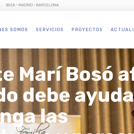
L IBIZA · MADRID · BARCELONA
NES SOMOS
SERVICIOS
PROYECTOS
ACTUAL
e Marí Bosó a
do debe ayuda
enga las