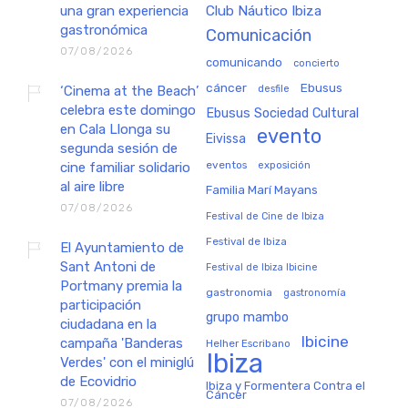
una gran experiencia
Club Náutico Ibiza
gastronómica
Comunicación
07/08/2026
comunicando
concierto
cáncer
Ebusus
‘Cinema at the Beach’
desfile
celebra este domingo
Ebusus Sociedad Cultural
en Cala Llonga su
evento
Eivissa
segunda sesión de
eventos
exposición
cine familiar solidario
al aire libre
Familia Marí Mayans
07/08/2026
Festival de Cine de Ibiza
Festival de Ibiza
El Ayuntamiento de
Sant Antoni de
Festival de Ibiza Ibicine
Portmany premia la
gastronomia
gastronomía
participación
grupo mambo
ciudadana en la
Ibicine
campaña 'Banderas
Helher Escribano
Ibiza
Verdes' con el miniglú
de Ecovidrio
Ibiza y Formentera Contra el
Cáncer
07/08/2026