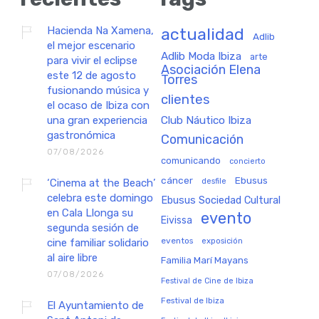
Hacienda Na Xamena,
actualidad
Adlib
el mejor escenario
Adlib Moda Ibiza
arte
para vivir el eclipse
Asociación Elena
este 12 de agosto
Torres
fusionando música y
clientes
el ocaso de Ibiza con
una gran experiencia
Club Náutico Ibiza
gastronómica
Comunicación
07/08/2026
comunicando
concierto
cáncer
Ebusus
‘Cinema at the Beach’
desfile
celebra este domingo
Ebusus Sociedad Cultural
en Cala Llonga su
evento
Eivissa
segunda sesión de
eventos
exposición
cine familiar solidario
al aire libre
Familia Marí Mayans
07/08/2026
Festival de Cine de Ibiza
Festival de Ibiza
El Ayuntamiento de