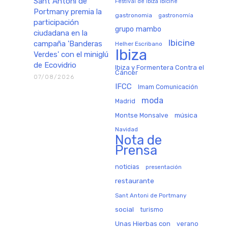
Sant Antoni de
Festival de Ibiza Ibicine
Portmany premia la
gastronomia
gastronomía
participación
grupo mambo
ciudadana en la
Ibicine
campaña 'Banderas
Helher Escribano
Ibiza
Verdes' con el miniglú
de Ecovidrio
Ibiza y Formentera Contra el
Cáncer
07/08/2026
IFCC
Imam Comunicación
moda
Madrid
música
Montse Monsalve
Navidad
Nota de
Prensa
noticias
presentación
restaurante
Sant Antoni de Portmany
social
turismo
Unas Hierbas con
verano