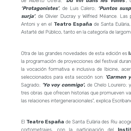
de Alberto Utrera;
‘Du vin dans les voiles’
, 
‘Protagonistes’
, de Luis Calero;
‘Puntos susp
surja’
, de Olivier Ducray y Wilfried Méance. Las
Antoni y en el
Teatro España
de Santa Eulària,
Astarté del Público, tanto en la categoría de largo
​Otra de las grandes novedades de esta edición es
la programación de proyecciones del festival durante
la vocación formativa e inclusiva de Ibicine, a
seleccionados para esta sección son:
'Carmen y
Sagrado;
'Yo voy conmigo'
,
de Chelo Loureiro; 
tres obras que ofrecen historias que promueven va
las relaciones intergeneracionales”, explica Escriban
​El
Teatro España
de Santa Eulària des Riu acoge
cortometrajes, con la participación del
Inst