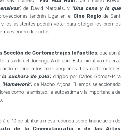
de Xavi Herrero;
‘Filo Hua Hum’
, de Ernesto Rowe;
ensivos’
, de David Marqués; y
‘Una cena y lo que
 proyecciones tendrán lugar en el
Cine Regio
de Sant
 y los asistentes podrán votar para otorgar los premios
metrajes como de cortos.​
la Sección de Cortometrajes Infantiles
, que abrirá
 la tarde del domingo 6 de abril. Esta iniciativa refuerza
cercando el cine a los más pequeños. Los cortometrajes
 la cuchara de palo'
,
dirigido por Carlos Gómez-Mira
y
'Homework'
,
de Nacho Arjona. “Hemos seleccionado
lores como la amistad, la autoestima y la importancia de
o.
rá el 10 de abril una mesa redonda sobre financiación de
ituto de la Cinematografía y de las Artes