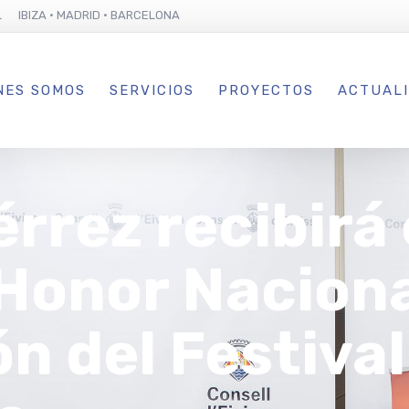
L IBIZA · MADRID · BARCELONA
NES SOMOS
SERVICIOS
PROYECTOS
ACTUAL
rrez recibirá 
Honor Naciona
ión del Festiva