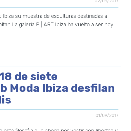
02/09/2017
 Ibiza su muestra de esculturas destinadas a
bitan La galería P | ART Ibiza ha vuelto a ser hoy
18 de siete
b Moda Ibiza desfilan
is
01/09/2017
esta filosofía que aboga por vestir con libertad y