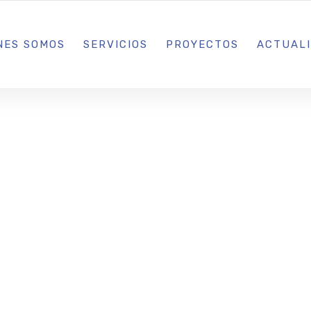
L IBIZA · MADRID · BARCELONA
NES SOMOS
SERVICIOS
PROYECTOS
ACTUAL
 Olea: un pla
adar en el cor