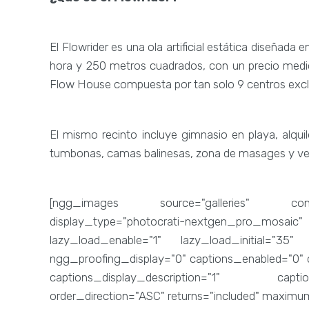
El Flowrider es una ola artificial estática diseñada
hora y 250 metros cuadrados, con un precio medio 
Flow House compuesta por tan solo 9 centros excl
El mismo recinto incluye gimnasio en playa, alqu
tumbonas, camas balinesas, zona de masages y ves
[ngg_images source="galleries" contain
display_type="photocrati-nextgen_pro_mosaic
lazy_load_enable="1" lazy_load_initial="35"
ngg_proofing_display="0" captions_enabled="0" c
captions_display_description="1" capti
order_direction="ASC" returns="included" maxim