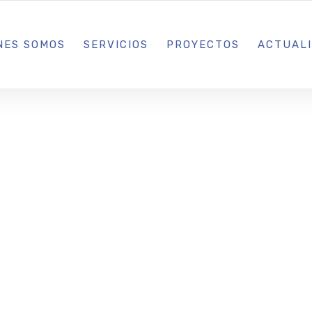
L IBIZA · MADRID · BARCELONA
NES SOMOS
SERVICIOS
PROYECTOS
ACTUAL
 Ibiza despid
este domingo
a de puertas