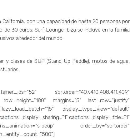
 en California, con una capacidad de hasta 20 personas por
de 30 euros. Surf Lounge Ibiza se incluye en la familia
usivos alrededor del mundo.
iler y clases de SUP (Stand Up Paddle), motos de agua,
tuarios.
er_ids="52" sortorder="407,410,408,411,409"
" row_height="180" margins="5" last_row="justify"
 lazy_load_batch="15" display_type_view="default"
aptions_display_sharing="1" captions_display_title="1"
ons_animation="slideup" order_by="sortorder"
um_entity_count="500"]