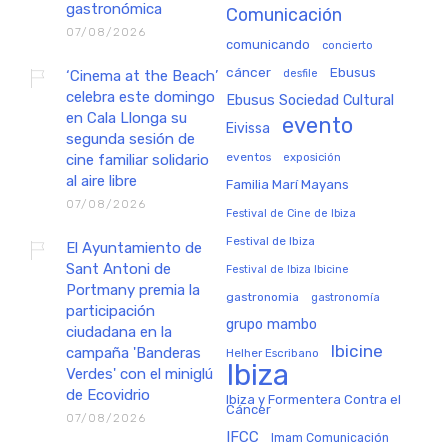
gastronómica
Comunicación
07/08/2026
comunicando
concierto
cáncer
Ebusus
‘Cinema at the Beach’
desfile
celebra este domingo
Ebusus Sociedad Cultural
en Cala Llonga su
evento
Eivissa
segunda sesión de
eventos
exposición
cine familiar solidario
al aire libre
Familia Marí Mayans
07/08/2026
Festival de Cine de Ibiza
Festival de Ibiza
El Ayuntamiento de
Sant Antoni de
Festival de Ibiza Ibicine
Portmany premia la
gastronomia
gastronomía
participación
grupo mambo
ciudadana en la
Ibicine
campaña 'Banderas
Helher Escribano
Ibiza
Verdes' con el miniglú
de Ecovidrio
Ibiza y Formentera Contra el
Cáncer
07/08/2026
IFCC
Imam Comunicación