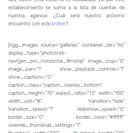
establecimiento se suma a la lista de cuentas de
nuestra agencia. ¿Cuál será nuestro próximo
encuentro con este
broker
?
[ngg_images source="galleries" container_ids="96"
display_type="photocrati-
nextgen_pro_horizontal_filmstrip" image_crop="0"
image_pan="1" show_playback_controls="1"
show_captions="0"
caption_class="caption_overlay_bottom"
caption_height="70" aspect_ratio="1.5" width="100"
width_unit="%" transition="fade"
transition_speed="1" slideshow_speed="5"
border_size="0" border_color="#ffffff"
override_thumbnail_settings="1"