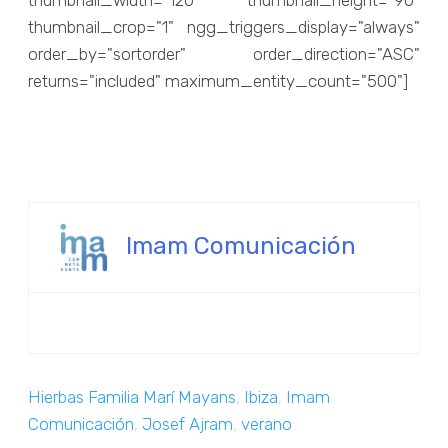
thumbnail_width="120" thumbnail_height="90"
thumbnail_crop="1" ngg_triggers_display="always"
order_by="sortorder" order_direction="ASC"
returns="included" maximum_entity_count="500"]
Imam Comunicación
Hierbas Familia Marí Mayans
,
Ibiza
,
Imam
Comunicación
,
Josef Ajram
,
verano