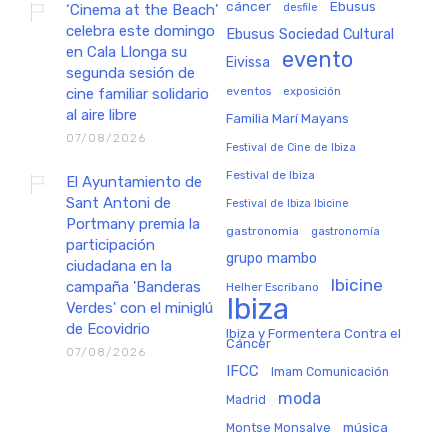
cáncer
Ebusus
‘Cinema at the Beach’
desfile
celebra este domingo
Ebusus Sociedad Cultural
en Cala Llonga su
evento
Eivissa
segunda sesión de
eventos
exposición
cine familiar solidario
al aire libre
Familia Marí Mayans
07/08/2026
Festival de Cine de Ibiza
Festival de Ibiza
El Ayuntamiento de
Sant Antoni de
Festival de Ibiza Ibicine
Portmany premia la
gastronomia
gastronomía
participación
grupo mambo
ciudadana en la
Ibicine
campaña 'Banderas
Helher Escribano
Ibiza
Verdes' con el miniglú
de Ecovidrio
Ibiza y Formentera Contra el
Cáncer
07/08/2026
IFCC
Imam Comunicación
moda
Madrid
música
Montse Monsalve