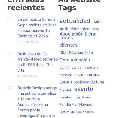
recientes
Tags
La periodista Sandra
actualidad
Adlib
Golpe recibirá en Ibiza
Adlib Moda Ibiza
arte
el reconocimiento
Asociación Elena
Tanit Spirit 2026
Torres
03/08/2026
clientes
Club Náutico Ibiza
Adlib Ibiza desfila
frente al Mediterráneo
Comunicación
en BLESS Ibiza The
comunicando
concierto
Site
cáncer
Ebusus
desfile
31/07/2026
Ebusus Sociedad Cultural
Organic Design acoge
evento
Eivissa
una subasta benéfica
eventos
exposición
a favor de la
Asociación Elena
Familia Marí Mayans
Torres por la
Festival de Cine de Ibiza
Investigación para la