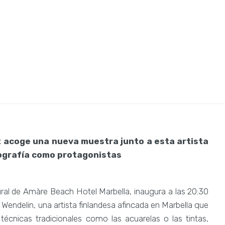
de la mano de
ndelin
t acoge una nueva muestra junto a esta artista
tografía como protagonistas
ural de Amàre Beach Hotel Marbella, inaugura a las 20:30
Wendelin, una artista finlandesa afincada en Marbella que
o técnicas tradicionales como las acuarelas o las tintas,