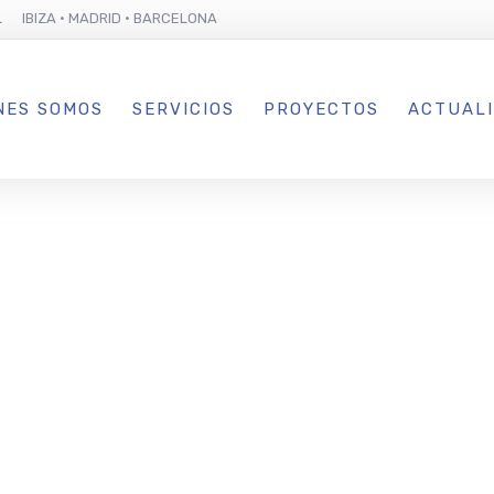
L IBIZA · MADRID · BARCELONA
NES SOMOS
SERVICIOS
PROYECTOS
ACTUAL
el espacio cul
each Hotel
naugura una n