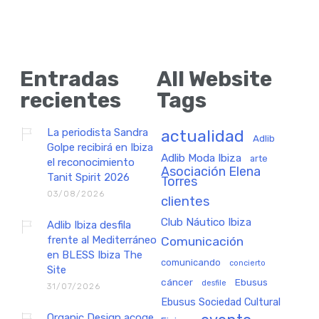
Entradas
All Website
recientes
Tags
La periodista Sandra
actualidad
Adlib
Golpe recibirá en Ibiza
Adlib Moda Ibiza
arte
el reconocimiento
Asociación Elena
Tanit Spirit 2026
Torres
03/08/2026
clientes
Club Náutico Ibiza
Adlib Ibiza desfila
frente al Mediterráneo
Comunicación
en BLESS Ibiza The
comunicando
concierto
Site
cáncer
Ebusus
desfile
31/07/2026
Ebusus Sociedad Cultural
Organic Design acoge