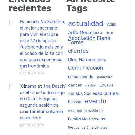
recientes
Tags
Hacienda Na Xamena,
actualidad
Adlib
el mejor escenario
Adlib Moda Ibiza
arte
para vivir el eclipse
Asociación Elena
este 12 de agosto
Torres
fusionando música y
clientes
el ocaso de Ibiza con
una gran experiencia
Club Náutico Ibiza
gastronómica
Comunicación
07/08/2026
comunicando
concierto
cáncer
Ebusus
‘Cinema at the Beach’
desfile
celebra este domingo
Ebusus Sociedad Cultural
en Cala Llonga su
evento
Eivissa
segunda sesión de
eventos
exposición
cine familiar solidario
al aire libre
Familia Marí Mayans
07/08/2026
Festival de Cine de Ibiza