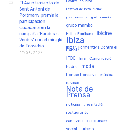
Festival de Ibiza
El Ayuntamiento de
Sant Antoni de
Festival de Ibiza Ibicine
Portmany premia la
gastronomia
gastronomía
participación
grupo mambo
ciudadana en la
Ibicine
campaña 'Banderas
Helher Escribano
Ibiza
Verdes' con el miniglú
de Ecovidrio
Ibiza y Formentera Contra el
Cáncer
07/08/2026
IFCC
Imam Comunicación
moda
Madrid
música
Montse Monsalve
Navidad
Nota de
Prensa
noticias
presentación
restaurante
Sant Antoni de Portmany
social
turismo