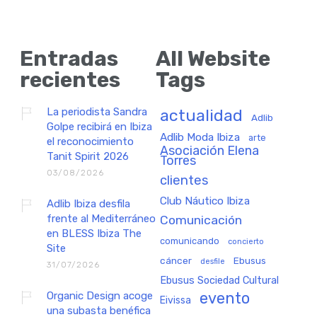
Entradas
All Website
recientes
Tags
La periodista Sandra
actualidad
Adlib
Golpe recibirá en Ibiza
Adlib Moda Ibiza
arte
el reconocimiento
Asociación Elena
Tanit Spirit 2026
Torres
03/08/2026
clientes
Club Náutico Ibiza
Adlib Ibiza desfila
frente al Mediterráneo
Comunicación
en BLESS Ibiza The
comunicando
concierto
Site
cáncer
Ebusus
desfile
31/07/2026
Ebusus Sociedad Cultural
Organic Design acoge
evento
Eivissa
una subasta benéfica