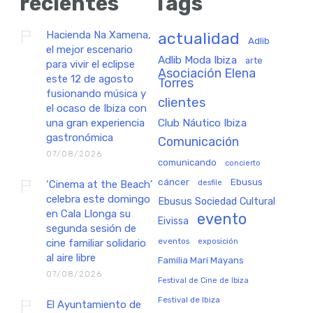
recientes
Tags
Hacienda Na Xamena,
actualidad
Adlib
el mejor escenario
Adlib Moda Ibiza
arte
para vivir el eclipse
Asociación Elena
este 12 de agosto
Torres
fusionando música y
clientes
el ocaso de Ibiza con
una gran experiencia
Club Náutico Ibiza
gastronómica
Comunicación
07/08/2026
comunicando
concierto
cáncer
Ebusus
‘Cinema at the Beach’
desfile
celebra este domingo
Ebusus Sociedad Cultural
en Cala Llonga su
evento
Eivissa
segunda sesión de
eventos
exposición
cine familiar solidario
al aire libre
Familia Marí Mayans
07/08/2026
Festival de Cine de Ibiza
Festival de Ibiza
El Ayuntamiento de