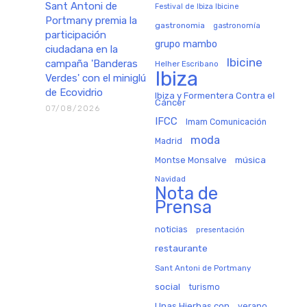
Sant Antoni de
Festival de Ibiza Ibicine
Portmany premia la
gastronomia
gastronomía
participación
grupo mambo
ciudadana en la
Ibicine
campaña 'Banderas
Helher Escribano
Ibiza
Verdes' con el miniglú
de Ecovidrio
Ibiza y Formentera Contra el
Cáncer
07/08/2026
IFCC
Imam Comunicación
moda
Madrid
música
Montse Monsalve
Navidad
Nota de
Prensa
noticias
presentación
restaurante
Sant Antoni de Portmany
social
turismo
Unas Hierbas con
verano