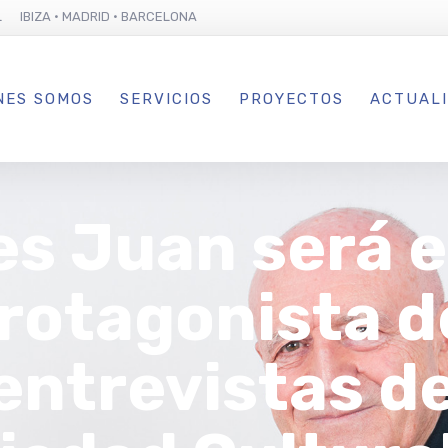
L IBIZA · MADRID · BARCELONA
NES SOMOS
SERVICIOS
PROYECTOS
ACTUAL
es Juan será 
protagonista d
entrevistas d