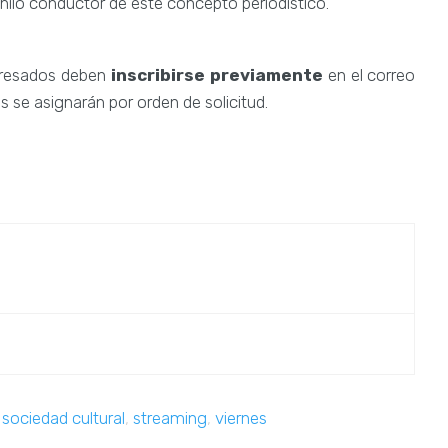
hilo conductor de este concepto periodístico.
teresados deben
inscribirse previamente
en el correo
s se asignarán por orden de solicitud.
,
sociedad cultural
,
streaming
,
viernes