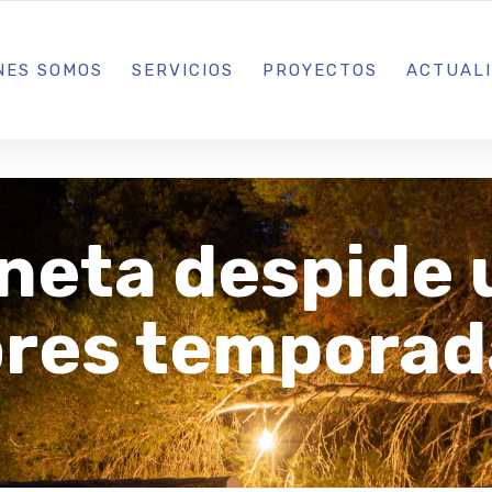
L IBIZA · MADRID · BARCELONA
NES SOMOS
SERVICIOS
PROYECTOS
ACTUAL
oneta despide 
ores temporad