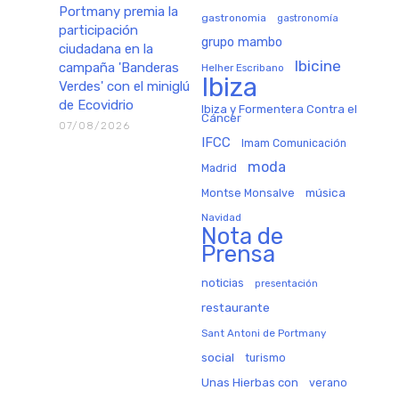
Portmany premia la
gastronomia
gastronomía
participación
grupo mambo
ciudadana en la
Ibicine
campaña 'Banderas
Helher Escribano
Ibiza
Verdes' con el miniglú
de Ecovidrio
Ibiza y Formentera Contra el
Cáncer
07/08/2026
IFCC
Imam Comunicación
moda
Madrid
música
Montse Monsalve
Navidad
Nota de
Prensa
noticias
presentación
restaurante
Sant Antoni de Portmany
social
turismo
Unas Hierbas con
verano