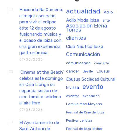
Hacienda Na Xamena,
actualidad
Adlib
el mejor escenario
Adlib Moda Ibiza
arte
para vivir el eclipse
Asociación Elena
este 12 de agosto
Torres
fusionando música y
clientes
el ocaso de Ibiza con
una gran experiencia
Club Náutico Ibiza
gastronómica
Comunicación
07/08/2026
comunicando
concierto
cáncer
Ebusus
‘Cinema at the Beach’
desfile
celebra este domingo
Ebusus Sociedad Cultural
en Cala Llonga su
evento
Eivissa
segunda sesión de
eventos
exposición
cine familiar solidario
al aire libre
Familia Marí Mayans
07/08/2026
Festival de Cine de Ibiza
Festival de Ibiza
El Ayuntamiento de
Sant Antoni de
Festival de Ibiza Ibicine