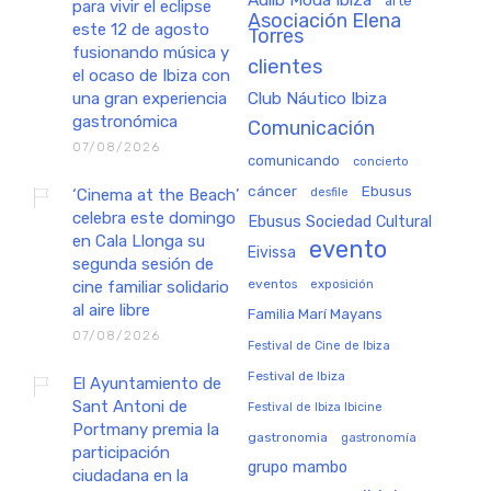
arte
para vivir el eclipse
Asociación Elena
este 12 de agosto
Torres
fusionando música y
clientes
el ocaso de Ibiza con
una gran experiencia
Club Náutico Ibiza
gastronómica
Comunicación
07/08/2026
comunicando
concierto
cáncer
Ebusus
‘Cinema at the Beach’
desfile
celebra este domingo
Ebusus Sociedad Cultural
en Cala Llonga su
evento
Eivissa
segunda sesión de
eventos
exposición
cine familiar solidario
al aire libre
Familia Marí Mayans
07/08/2026
Festival de Cine de Ibiza
Festival de Ibiza
El Ayuntamiento de
Sant Antoni de
Festival de Ibiza Ibicine
Portmany premia la
gastronomia
gastronomía
participación
grupo mambo
ciudadana en la