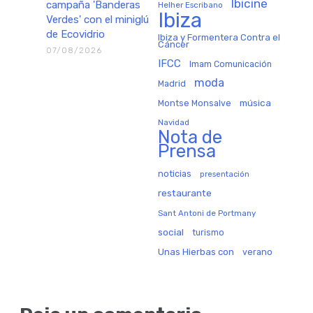
Ibicine
campaña 'Banderas
Helher Escribano
Ibiza
Verdes' con el miniglú
de Ecovidrio
Ibiza y Formentera Contra el
Cáncer
07/08/2026
IFCC
Imam Comunicación
moda
Madrid
música
Montse Monsalve
Navidad
Nota de
Prensa
noticias
presentación
restaurante
Sant Antoni de Portmany
social
turismo
Unas Hierbas con
verano