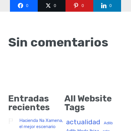
0
0
0
0
Sin comentarios
Entradas
All Website
recientes
Tags
Hacienda Na Xamena,
actualidad
Adlib
el mejor escenario
Adlib Moda Ibiza