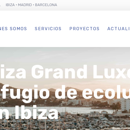
L IBIZA · MADRID · BARCELONA
NES SOMOS
SERVICIOS
PROYECTOS
ACTUAL
iza Grand Lux
efugio de ecolu
n Ibiza