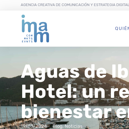
AGENCIA CREATIVA DE COMUNICACIÓN Y ESTRATEGIA DIGITA
QUIÉ
Aguas de Ib
Hotel: un r
bienestar e
19/03/2024
Blog
,
Noticias