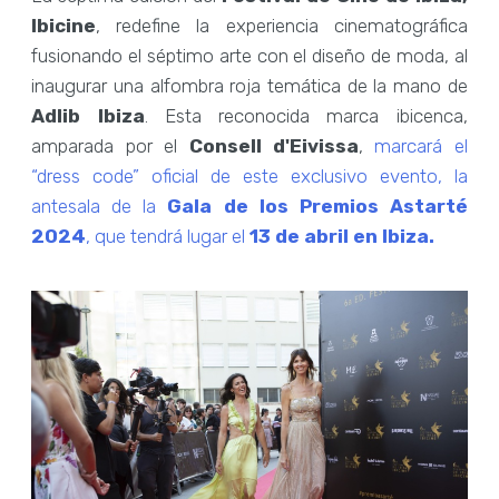
Ibicine
, redefine la experiencia cinematográfica
fusionando el séptimo arte con el diseño de moda, al
inaugurar una alfombra roja temática de la mano de
Adlib Ibiza
. Esta reconocida marca ibicenca,
amparada por el
Consell d'Eivissa
,
marcará el
“dress code” oficial de este exclusivo evento, la
antesala de la
Gala de los Premios Astarté
2024
, que tendrá lugar el
13 de abril en Ibiza.