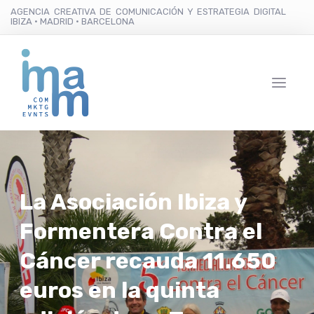
AGENCIA CREATIVA DE COMUNICACIÓN Y ESTRATEGIA DIGITAL
IBIZA · MADRID · BARCELONA
La Asociación Ibiza y
Formentera Contra el
Cáncer recauda 11.650
euros en la quinta