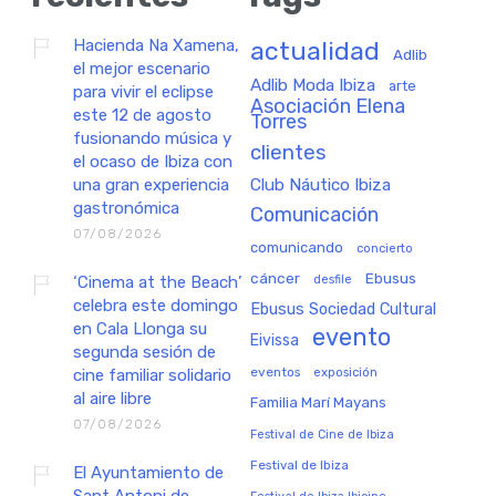
Hacienda Na Xamena,
actualidad
Adlib
el mejor escenario
Adlib Moda Ibiza
arte
para vivir el eclipse
Asociación Elena
este 12 de agosto
Torres
fusionando música y
clientes
el ocaso de Ibiza con
una gran experiencia
Club Náutico Ibiza
gastronómica
Comunicación
07/08/2026
comunicando
concierto
cáncer
Ebusus
‘Cinema at the Beach’
desfile
celebra este domingo
Ebusus Sociedad Cultural
en Cala Llonga su
evento
Eivissa
segunda sesión de
eventos
exposición
cine familiar solidario
al aire libre
Familia Marí Mayans
07/08/2026
Festival de Cine de Ibiza
Festival de Ibiza
El Ayuntamiento de
Sant Antoni de