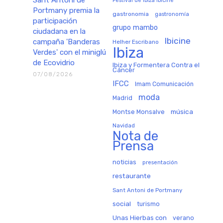
Festival de Ibiza Ibicine
Portmany premia la
gastronomia
gastronomía
participación
grupo mambo
ciudadana en la
Ibicine
campaña 'Banderas
Helher Escribano
Ibiza
Verdes' con el miniglú
de Ecovidrio
Ibiza y Formentera Contra el
Cáncer
07/08/2026
IFCC
Imam Comunicación
moda
Madrid
música
Montse Monsalve
Navidad
Nota de
Prensa
noticias
presentación
restaurante
Sant Antoni de Portmany
social
turismo
Unas Hierbas con
verano