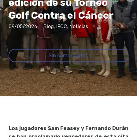
edición de su Torneo
Golf Contra el Cáncer
09/05/2026
Blog
,
IFCC
,
Noticias
Sin comentarios
Los jugadores Sam Feasey y Fernando Durán
se han proclamado vencedores de esta cita