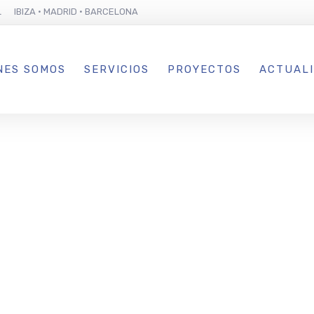
L IBIZA · MADRID · BARCELONA
NES SOMOS
SERVICIOS
PROYECTOS
ACTUAL
stro Bar & Ca
se unen para d
mer evento ben