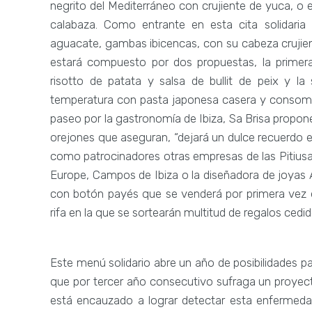
negrito del Mediterráneo con crujiente de yuca, o e
calabaza. Como entrante en esta cita solidaria 
aguacate, gambas ibicencas, con su cabeza crujient
estará compuesto por dos propuestas, la primera
risotto de patata y salsa de bullit de peix y l
temperatura con pasta japonesa casera y consomé d
paseo por la gastronomía de Ibiza, Sa Brisa prop
orejones que aseguran, “dejará un dulce recuerdo e
como patrocinadores otras empresas de las Pitius
Europe, Campos de Ibiza o la diseñadora de joyas 
con botón payés que se venderá por primera vez 
rifa en la que se sortearán multitud de regalos ced
Este menú solidario abre un año de posibilidades pa
que por tercer año consecutivo sufraga un proyect
está encauzado a lograr detectar esta enfermedad