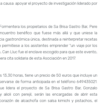
a causa: apoyar el proyecto de investigación liderado por
Formentera los propietarios de Sa Brisa Gastro Bar, Pere
 encuentro benéfico que fuese más allá y que uniese la
ncia gastronómica única, destinada a reinterpretar recetas
e permitiese a los asistentes emprender “un viaje por los
o, Can Lluc fue el enclave escogido para que este evento,
era cita solidaria de esta Asociación en 2017.
as 13,30 horas, tiene un precio de 50 euros que incluye un
reservarse de forma anticipada en el teléfono 649435021.
e lidera el proyecto de Sa Brisa Gastro Bar, Gonzalo
alioli con perejil, serán las encargadas de abrir esta
 corazón de alcachofa con salsa kimichi y pistachos, el