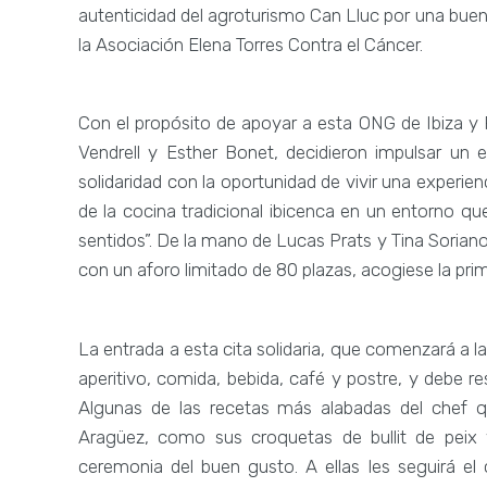
autenticidad del agroturismo Can Lluc por una buen
la Asociación Elena Torres Contra el Cáncer.
Con el propósito de apoyar a esta ONG de Ibiza y 
Vendrell y Esther Bonet, decidieron impulsar un
solidaridad con la oportunidad de vivir una experie
de la cocina tradicional ibicenca en un entorno qu
sentidos”. De la mano de Lucas Prats y Tina Sorian
con un aforo limitado de 80 plazas, acogiese la prim
La entrada a esta cita solidaria, que comenzará a l
aperitivo, comida, bebida, café y postre, y debe 
Algunas de las recetas más alabadas del chef qu
Aragüez, como sus croquetas de bullit de peix y 
ceremonia del buen gusto. A ellas les seguirá el