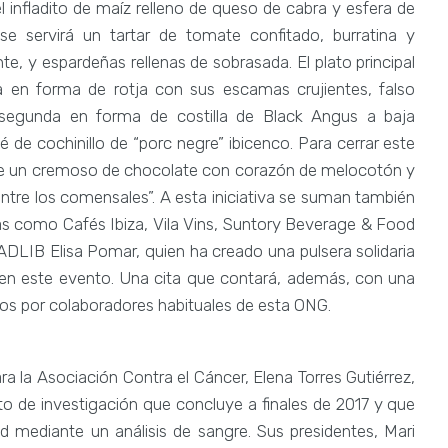
l infladito de maíz relleno de queso de cabra y esfera de
se servirá un tartar de tomate confitado, burratina y
e, y espardeñas rellenas de sobrasada. El plato principal
 en forma de rotja con sus escamas crujientes, falso
a segunda en forma de costilla de Black Angus a baja
e cochinillo de “porc negre” ibicenco. Para cerrar este
one un cremoso de chocolate con corazón de melocotón y
ntre los comensales”. A esta iniciativa se suman también
as como Cafés Ibiza, Vila Vins, Suntory Beverage & Food
ADLIB Elisa Pomar, quien ha creado una pulsera solidaria
en este evento. Una cita que contará, además, con una
idos por colaboradores habituales de esta ONG.
ra la Asociación Contra el Cáncer, Elena Torres Gutiérrez,
o de investigación que concluye a finales de 2017 y que
 mediante un análisis de sangre. Sus presidentes, Mari