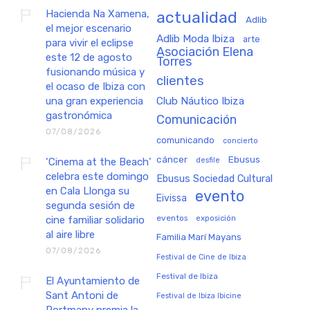
Hacienda Na Xamena,
actualidad
Adlib
el mejor escenario
Adlib Moda Ibiza
arte
para vivir el eclipse
Asociación Elena
este 12 de agosto
Torres
fusionando música y
clientes
el ocaso de Ibiza con
una gran experiencia
Club Náutico Ibiza
gastronómica
Comunicación
07/08/2026
comunicando
concierto
cáncer
Ebusus
‘Cinema at the Beach’
desfile
celebra este domingo
Ebusus Sociedad Cultural
en Cala Llonga su
evento
Eivissa
segunda sesión de
eventos
exposición
cine familiar solidario
al aire libre
Familia Marí Mayans
07/08/2026
Festival de Cine de Ibiza
Festival de Ibiza
El Ayuntamiento de
Sant Antoni de
Festival de Ibiza Ibicine