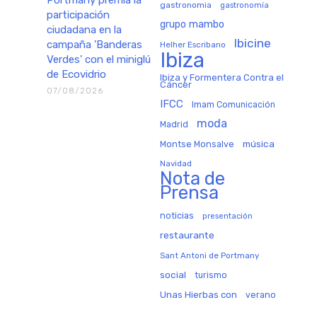
Portmany premia la
gastronomia
gastronomía
participación
grupo mambo
ciudadana en la
Ibicine
campaña 'Banderas
Helher Escribano
Ibiza
Verdes' con el miniglú
de Ecovidrio
Ibiza y Formentera Contra el
Cáncer
07/08/2026
IFCC
Imam Comunicación
moda
Madrid
música
Montse Monsalve
Navidad
Nota de
Prensa
noticias
presentación
restaurante
Sant Antoni de Portmany
social
turismo
Unas Hierbas con
verano