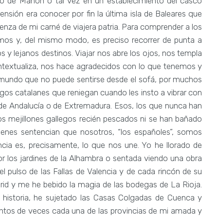
o de Mahón o tal vez en un establecimiento del casco
ensión era conocer por fin la última isla de Baleares que
enza de mi carné de viajera patria. Para comprender a los
os y, del mismo modo, es preciso recorrer de punta a
 y lejanos destinos. Viajar nos abre los ojos, nos templa
ntextualiza, nos hace agradecidos con lo que tenemos y
n mundo que no puede sentirse desde el sofá, por muchos
gos catalanes que reniegan cuando les insto a vibrar con
a, de Andalucía o de Extremadura. Esos, los que nunca han
s mejillones gallegos recién pescados ni se han bañado
enes sentencian que nosotros, “los españoles”, somos
ncia es, precisamente, lo que nos une. Yo he llorado de
 los jardines de la Alhambra o sentada viendo una obra
el pulso de las Fallas de Valencia y de cada rincón de su
drid y me he bebido la magia de las bodegas de La Rioja.
u historia, he sujetado las Casas Colgadas de Cuenca y
ientos de veces cada una de las provincias de mi amada y