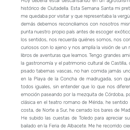
Hoy debería estar descansando en un agroturism
histórico de Ciutadella. Esta Semana Santa mi pret
me quedaba por visitar y que representaba la vergü
demás debemos reconciliarnos con nosotros mism
punta nuestro propio país antes de escoger exóticos
los sentidos, nos recuerda quiénes somos, nos co
curiosos con lo ajeno y nos amplía la visión de u
libros de aventuras que leamos. Tengo grandes ami
la gastronomía y el patrimonio cultural de Castill
pisado tabernas vascas, no han comida jamás uno
en la Playa de la Concha de madrugada, son qui
todos iguales, sin entender que lo que nos difere
emoción paseando por la mezquita de Córdoba, por
clásica en el teatro romano de Mérida; he sentido 
costa, de Norte a Sur, he cerrado los bares de Ma
He subido las cuestas de Toledo para apreciar s
bailado en la Feria de Albacete. Me he recorrido c