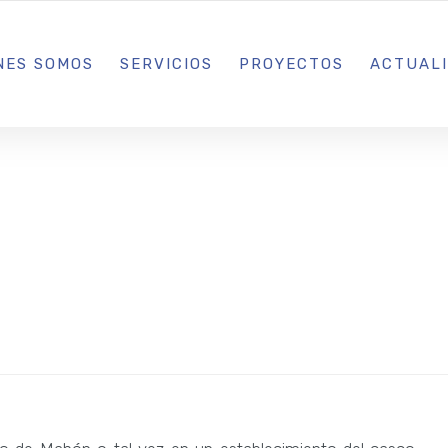
L IBIZA · MADRID · BARCELONA
NES SOMOS
SERVICIOS
PROYECTOS
ACTUAL
podas