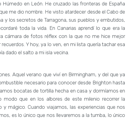
rrio Húmedo en León. He cruzado las fronteras de España
 que me dio nombre. He visto atardecer desde el Cabo de
na y los secretos de Tarragona, sus pueblos y embutidos,
cordaré toda la vida. En Canarias aprendí lo que era la
ra cámara de fotos réflex con la que no me hice mejor
 recuerdos. Y hoy, ya lo ven, en mi lista quería tachar esa
dado el salto a mi isla vecina.
ciones. Aquel verano que viví en Birmingham, y del que ya
combustible necesario para conocer desde Brighton hasta
íamos bocatas de tortilla hecha en casa y dormíamos en
mo modo que en los albores de este milenio recorrer la
 y mágico. Cuando viajamos, las experiencias que nos
os, es lo único que nos llevaremos a la tumba, lo único