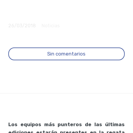
saldrán de tres puertos
este jueves 29 de marzo
26/03/2018
Noticias
Sin comentarios
Los equipos más punteros de las últimas
ediciones estarán presentes en la regata