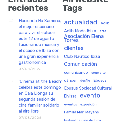
recientes
Tags
Hacienda Na Xamena,
actualidad
Adlib
el mejor escenario
Adlib Moda Ibiza
arte
para vivir el eclipse
Asociación Elena
este 12 de agosto
Torres
fusionando música y
clientes
el ocaso de Ibiza con
una gran experiencia
Club Náutico Ibiza
gastronómica
Comunicación
07/08/2026
comunicando
concierto
cáncer
Ebusus
‘Cinema at the Beach’
desfile
celebra este domingo
Ebusus Sociedad Cultural
en Cala Llonga su
evento
Eivissa
segunda sesión de
eventos
exposición
cine familiar solidario
al aire libre
Familia Marí Mayans
07/08/2026
Festival de Cine de Ibiza