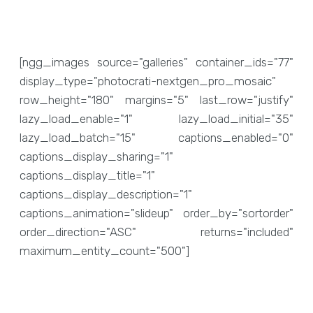
[ngg_images source="galleries" container_ids="77"
display_type="photocrati-nextgen_pro_mosaic"
row_height="180" margins="5" last_row="justify"
lazy_load_enable="1" lazy_load_initial="35"
lazy_load_batch="15" captions_enabled="0"
captions_display_sharing="1"
captions_display_title="1"
captions_display_description="1"
captions_animation="slideup" order_by="sortorder"
order_direction="ASC" returns="included"
maximum_entity_count="500"]