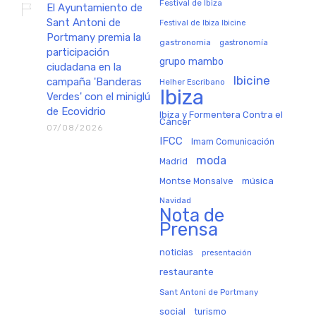
Festival de Ibiza
El Ayuntamiento de
Sant Antoni de
Festival de Ibiza Ibicine
Portmany premia la
gastronomia
gastronomía
participación
grupo mambo
ciudadana en la
Ibicine
campaña 'Banderas
Helher Escribano
Ibiza
Verdes' con el miniglú
de Ecovidrio
Ibiza y Formentera Contra el
Cáncer
07/08/2026
IFCC
Imam Comunicación
moda
Madrid
música
Montse Monsalve
Navidad
Nota de
Prensa
noticias
presentación
restaurante
Sant Antoni de Portmany
social
turismo