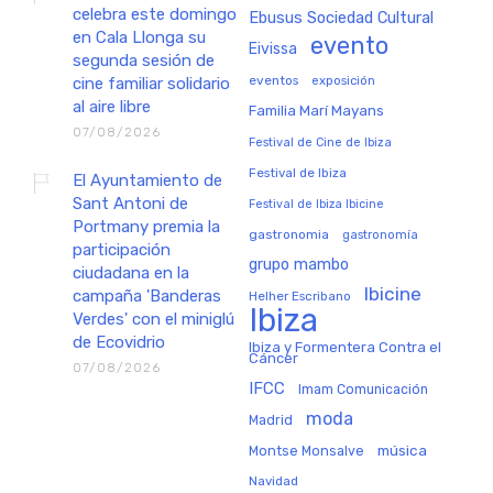
celebra este domingo
Ebusus Sociedad Cultural
en Cala Llonga su
evento
Eivissa
segunda sesión de
eventos
exposición
cine familiar solidario
al aire libre
Familia Marí Mayans
07/08/2026
Festival de Cine de Ibiza
Festival de Ibiza
El Ayuntamiento de
Sant Antoni de
Festival de Ibiza Ibicine
Portmany premia la
gastronomia
gastronomía
participación
grupo mambo
ciudadana en la
Ibicine
campaña 'Banderas
Helher Escribano
Ibiza
Verdes' con el miniglú
de Ecovidrio
Ibiza y Formentera Contra el
Cáncer
07/08/2026
IFCC
Imam Comunicación
moda
Madrid
música
Montse Monsalve
Navidad