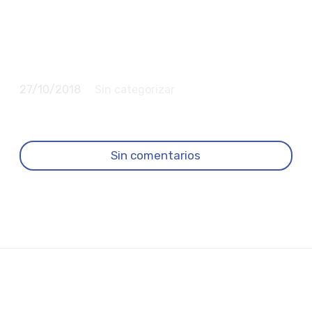
Ibiza a más de 500
expertos en comida
saludable del mundo
27/10/2018
Sin categorizar
Sin comentarios