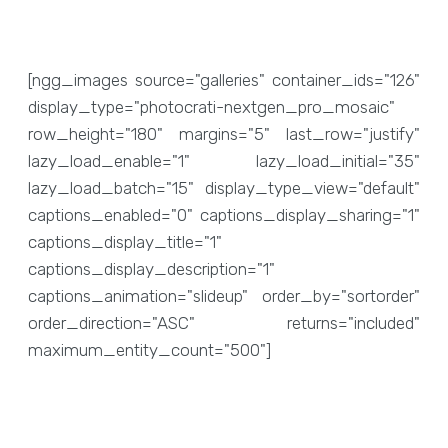
[ngg_images source="galleries" container_ids="126"
display_type="photocrati-nextgen_pro_mosaic"
row_height="180" margins="5" last_row="justify"
lazy_load_enable="1" lazy_load_initial="35"
lazy_load_batch="15" display_type_view="default"
captions_enabled="0" captions_display_sharing="1"
captions_display_title="1"
captions_display_description="1"
captions_animation="slideup" order_by="sortorder"
order_direction="ASC" returns="included"
maximum_entity_count="500"]