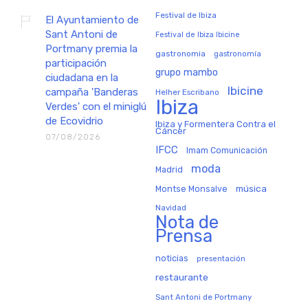
Festival de Ibiza
El Ayuntamiento de
Sant Antoni de
Festival de Ibiza Ibicine
Portmany premia la
gastronomia
gastronomía
participación
grupo mambo
ciudadana en la
Ibicine
campaña 'Banderas
Helher Escribano
Ibiza
Verdes' con el miniglú
de Ecovidrio
Ibiza y Formentera Contra el
Cáncer
07/08/2026
IFCC
Imam Comunicación
moda
Madrid
música
Montse Monsalve
Navidad
Nota de
Prensa
noticias
presentación
restaurante
Sant Antoni de Portmany