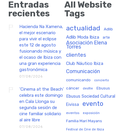
Entradas
All Website
recientes
Tags
Hacienda Na Xamena,
actualidad
Adlib
el mejor escenario
Adlib Moda Ibiza
arte
para vivir el eclipse
Asociación Elena
este 12 de agosto
Torres
fusionando música y
clientes
el ocaso de Ibiza con
una gran experiencia
Club Náutico Ibiza
gastronómica
Comunicación
07/08/2026
comunicando
concierto
cáncer
Ebusus
‘Cinema at the Beach’
desfile
celebra este domingo
Ebusus Sociedad Cultural
en Cala Llonga su
evento
Eivissa
segunda sesión de
eventos
exposición
cine familiar solidario
al aire libre
Familia Marí Mayans
07/08/2026
Festival de Cine de Ibiza