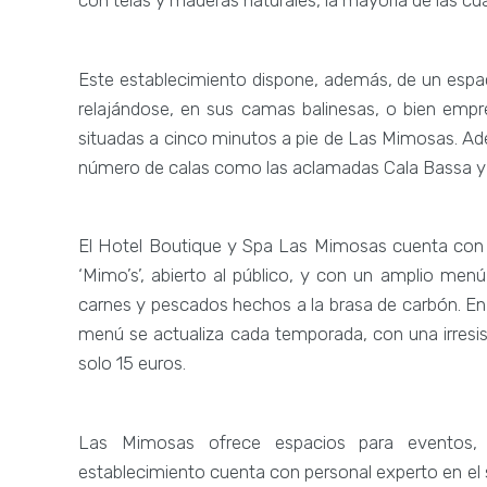
con telas y maderas naturales, la mayoría de las cual
Este establecimiento dispone, además, de un espac
relajándose, en sus camas balinesas, o bien empr
situadas a cinco minutos a pie de Las Mimosas. A
número de calas como las aclamadas Cala Bassa y
El Hotel Boutique y Spa Las Mimosas cuenta con u
‘Mimo’s’, abierto al público, y con un amplio menú
carnes y pescados hechos a la brasa de carbón. En 
menú se actualiza cada temporada, con una irresi
solo 15 euros.
Las Mimosas ofrece espacios para eventos, p
establecimiento cuenta con personal experto en el 