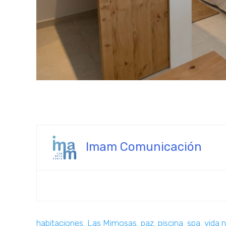
Imam Comunicación
habitaciones
,
Las Mimosas
,
paz
,
piscina
,
spa
,
vida 