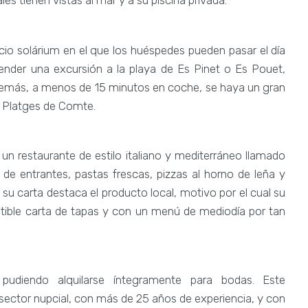
es tienen vistas al mar y a su piscina privada.
io solárium en el que los huéspedes pueden pasar el día
ender una excursión a la playa de Es Pinet o Es Pouet,
demás, a menos de 15 minutos en coche, se haya un gran
 Platges de Comte.
n restaurante de estilo italiano y mediterráneo llamado
 de entrantes, pastas frescas, pizzas al horno de leña y
su carta destaca el producto local, motivo por el cual su
stible carta de tapas y con un menú de mediodía por tan
udiendo alquilarse íntegramente para bodas. Este
sector nupcial, con más de 25 años de experiencia, y con