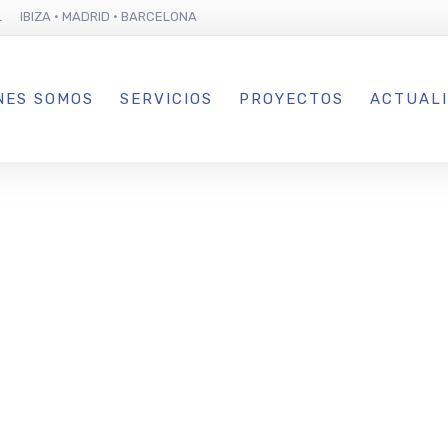
L IBIZA · MADRID · BARCELONA
NES SOMOS
SERVICIOS
PROYECTOS
ACTUAL
que y Spa Las
augura su se
en San Anton