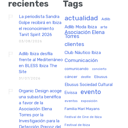
recientes
Tags
La periodista Sandra
actualidad
Adlib
Golpe recibirá en Ibiza
Adlib Moda Ibiza
arte
el reconocimiento
Asociación Elena
Tanit Spirit 2026
Torres
03/08/2026
clientes
Club Náutico Ibiza
Adlib Ibiza desfila
frente al Mediterráneo
Comunicación
en BLESS Ibiza The
comunicando
concierto
Site
cáncer
Ebusus
desfile
31/07/2026
Ebusus Sociedad Cultural
Organic Design acoge
evento
Eivissa
una subasta benéfica
eventos
exposición
a favor de la
Asociación Elena
Familia Marí Mayans
Torres por la
Festival de Cine de Ibiza
Investigación para la
Festival de Ibiza
Detección Precoz del