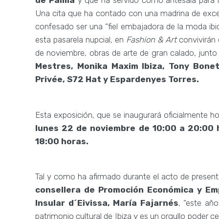
de Palma
y que ha servido como antesala para 
Una cita que ha contado con una madrina de exce
confesado ser una “fiel embajadora de la moda ibic
esta pasarela nupcial
,
en
Fashion & Art
convivirán
de noviembre, obras de arte de gran calado, junt
Mestres, Monika Maxim Ibiza, Tony Bonet,
Privée, S72 Hat y Espardenyes Torres.
Esta exposición, que se inaugurará oficialmente hoy
lunes 22 de noviembre de 10:00 a 20:00 
18:00 horas.
Tal y como ha afirmado durante el acto de present
consellera de Promoción Económica y Emp
Insular d´Eivissa, María Fajarnés
, “este añ
patrimonio cultural de Ibiza y es un orgullo poder c