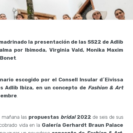
madrinado la presentación de las SS22 de Adlib
Palma por Ibimoda, Virginia Vald, Monika Maxim
y Bonet
.
ario escogido por el Consell Insular d´Eivissa
s Adlib Ibiza, en un concepto de
Fashion & Art
viembre
.
a mañana las
propuestas
bridal
2022
de seis de sus
 cobrado vida en la
Galería Gerhardt Braun Palace