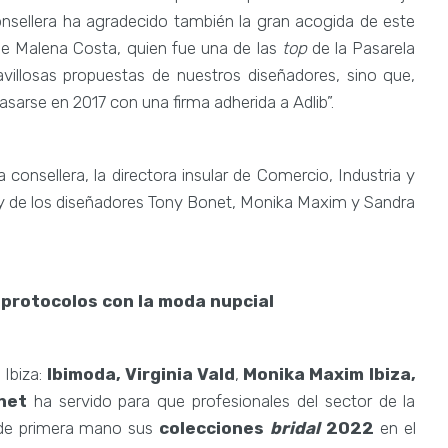
 consellera ha agradecido también la gran acogida de este
de Malena Costa, quien fue una de las
top
de la Pasarela
avillosas propuestas de nuestros diseñadores, sino que,
sarse en 2017 con una firma adherida a Adlib”.
consellera, la directora insular de Comercio, Industria y
es, y de los diseñadores Tony Bonet, Monika Maxim y Sandra
s protocolos con la moda nupcial
 Ibiza:
Ibimoda, Virginia Vald
,
Monika Maxim Ibiza,
net
ha servido para que profesionales del sector de la
 de primera mano sus
colecciones
bridal
2022
en el