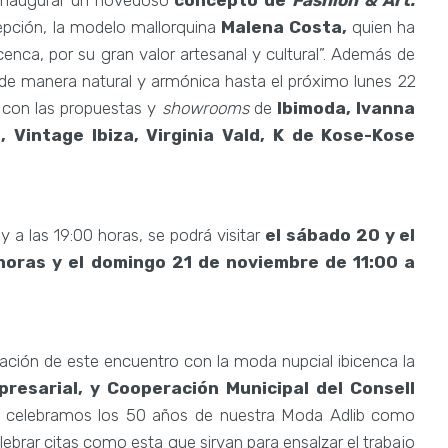
inaugurar un novedoso
concepto de
Fashion & Art.
pción, la modelo mallorquina
Malena Costa,
quien ha
enca, por su gran valor artesanal y cultural”. Además de
 de manera natural y armónica hasta el próximo lunes 22
o con las propuestas y
showrooms
de
Ibimoda, Ivanna
 Vintage Ibiza, Virginia Vald, K de Kose-Kose
 a las 19:00 horas, se podrá visitar
el sábado 20 y el
horas y el domingo
21 de noviembre de 11:00 a
ación de este encuentro con la moda nupcial ibicenca la
resarial, y Cooperación Municipal del Consell
o celebramos los 50 años de nuestra Moda Adlib como
elebrar citas como esta que sirvan para ensalzar el trabajo