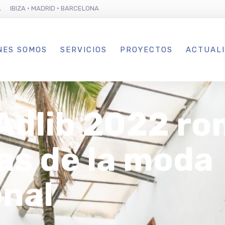
L IBIZA · MADRID · BARCELONA
NES SOMOS
SERVICIOS
PROYECTOS
ACTUAL
 Adlib 2022 r
as de la moda
onal