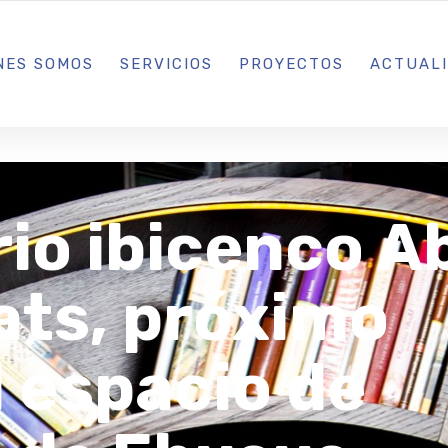
L IBIZA · MADRID · BARCELONA
NES SOMOS
SERVICIOS
PROYECTOS
ACTUAL
io ibicenco A
ats, próximo
l espacio de