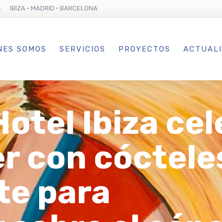
L IBIZA · MADRID · BARCELONA
NES SOMOS
SERVICIOS
PROYECTOS
ACTUAL
otel Ibiza cel
r con cóctele
te para