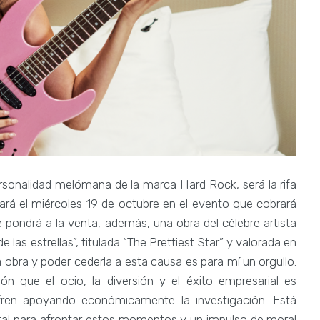
rsonalidad melómana de la marca Hard Rock, será la rifa
eará el miércoles 19 de octubre en el evento que cobrará
e pondrá a la venta, además, una obra del célebre artista
las estrellas”, titulada “The Prettiest Star” y valorada en
a obra y poder cederla a esta causa es para mí un orgullo.
 que el ocio, la diversión y el éxito empresarial es
fren apoyando económicamente la investigación. Está
al para afrontar estos momentos y un impulso de moral