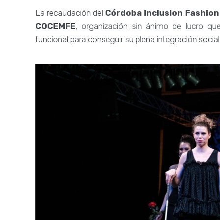
La recaudación del
Córdoba Inclusion Fashion
COCEMFE
, organización sin ánimo de lucro qu
funcional para conseguir su plena integración social 