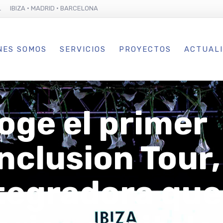
L IBIZA · MADRID · BARCELONA
NES SOMOS
SERVICIOS
PROYECTOS
ACTUAL
oge el primer
Inclusion Tour,
ntegradora que