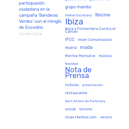
participación
grupo mambo
ciudadana en la
Ibicine
campaña 'Banderas
Helher Escribano
Ibiza
Verdes' con el miniglú
de Ecovidrio
Ibiza y Formentera Contra el
Cáncer
07/08/2026
IFCC
Imam Comunicación
moda
Madrid
música
Montse Monsalve
Navidad
Nota de
Prensa
noticias
presentación
restaurante
Sant Antoni de Portmany
social
turismo
Unas Hierbas con
verano