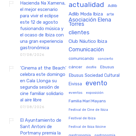
Hacienda Na Xamena,
actualidad
Adlib
el mejor escenario
Adlib Moda Ibiza
arte
para vivir el eclipse
Asociación Elena
este 12 de agosto
Torres
fusionando música y
clientes
el ocaso de Ibiza con
una gran experiencia
Club Náutico Ibiza
gastronómica
Comunicación
07/08/2026
comunicando
concierto
cáncer
Ebusus
‘Cinema at the Beach’
desfile
celebra este domingo
Ebusus Sociedad Cultural
en Cala Llonga su
evento
Eivissa
segunda sesión de
eventos
exposición
cine familiar solidario
al aire libre
Familia Marí Mayans
07/08/2026
Festival de Cine de Ibiza
Festival de Ibiza
El Ayuntamiento de
Sant Antoni de
Festival de Ibiza Ibicine
Portmany premia la
gastronomia
gastronomía