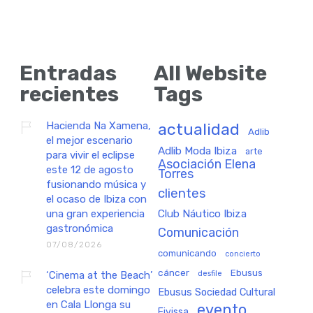
Entradas
All Website
recientes
Tags
Hacienda Na Xamena,
actualidad
Adlib
el mejor escenario
Adlib Moda Ibiza
arte
para vivir el eclipse
Asociación Elena
este 12 de agosto
Torres
fusionando música y
clientes
el ocaso de Ibiza con
una gran experiencia
Club Náutico Ibiza
gastronómica
Comunicación
07/08/2026
comunicando
concierto
cáncer
Ebusus
‘Cinema at the Beach’
desfile
celebra este domingo
Ebusus Sociedad Cultural
en Cala Llonga su
evento
Eivissa