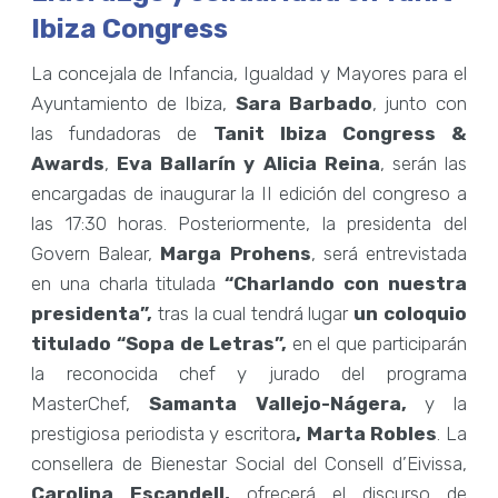
Ibiza Congress
La concejala de Infancia, Igualdad y Mayores para el
Ayuntamiento de Ibiza,
Sara Barbado
, junto con
las fundadoras de
Tanit Ibiza Congress &
Awards
,
Eva Ballarín y Alicia Reina
, serán las
encargadas de inaugurar la II edición del congreso a
las 17:30 horas. Posteriormente, la presidenta del
Govern Balear,
Marga Prohens
, será entrevistada
en una charla titulada
“Charlando con nuestra
presidenta”,
tras la cual tendrá lugar
un coloquio
titulado “Sopa de Letras”,
en el que participarán
la reconocida chef y jurado del programa
MasterChef,
Samanta Vallejo-Nágera,
y la
prestigiosa periodista y escritora
, Marta Robles
. La
consellera de Bienestar Social del Consell d’Eivissa,
Carolina Escandell,
ofrecerá el discurso de