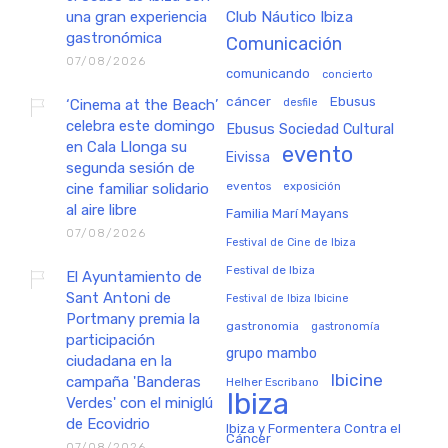
una gran experiencia
Club Náutico Ibiza
gastronómica
Comunicación
07/08/2026
comunicando
concierto
cáncer
Ebusus
‘Cinema at the Beach’
desfile
celebra este domingo
Ebusus Sociedad Cultural
en Cala Llonga su
evento
Eivissa
segunda sesión de
eventos
exposición
cine familiar solidario
al aire libre
Familia Marí Mayans
07/08/2026
Festival de Cine de Ibiza
Festival de Ibiza
El Ayuntamiento de
Sant Antoni de
Festival de Ibiza Ibicine
Portmany premia la
gastronomia
gastronomía
participación
grupo mambo
ciudadana en la
Ibicine
campaña 'Banderas
Helher Escribano
Ibiza
Verdes' con el miniglú
de Ecovidrio
Ibiza y Formentera Contra el
Cáncer
07/08/2026