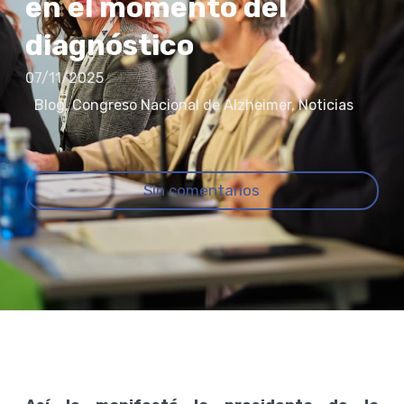
en el momento del
diagnóstico
07/11/2025
Blog
,
Congreso Nacional de Alzheimer
,
Noticias
Sin comentarios