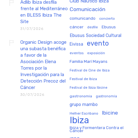
Club Náutico Ibiza
Adlib Ibiza desfila
frente al Mediterráneo
Comunicación
en BLESS Ibiza The
comunicando
concierto
Site
cáncer
Ebusus
desfile
31/07/2026
Ebusus Sociedad Cultural
Organic Design acoge
evento
Eivissa
una subasta benéfica
eventos
exposición
a favor de la
Asociación Elena
Familia Marí Mayans
Torres por la
Festival de Cine de Ibiza
Investigación para la
Festival de Ibiza
Detección Precoz del
Cáncer
Festival de Ibiza Ibicine
30/07/2026
gastronomia
gastronomía
grupo mambo
Ibicine
Helher Escribano
Ibiza
Ibiza y Formentera Contra el
Cáncer