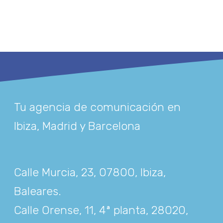
Tu agencia de comunicación en
Ibiza, Madrid y Barcelona
Calle Murcia, 23, 07800, Ibiza,
Baleares
.
Calle Orense, 11, 4ª planta, 28020,