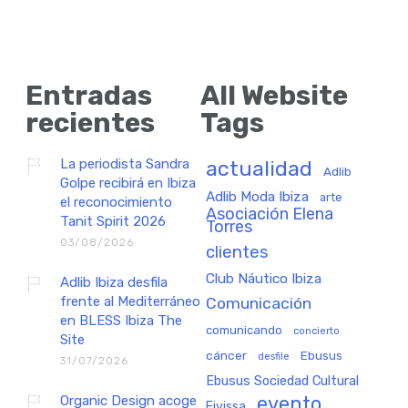
Entradas
All Website
recientes
Tags
La periodista Sandra
actualidad
Adlib
Golpe recibirá en Ibiza
Adlib Moda Ibiza
arte
el reconocimiento
Asociación Elena
Tanit Spirit 2026
Torres
03/08/2026
clientes
Club Náutico Ibiza
Adlib Ibiza desfila
frente al Mediterráneo
Comunicación
en BLESS Ibiza The
comunicando
concierto
Site
cáncer
Ebusus
desfile
31/07/2026
Ebusus Sociedad Cultural
Organic Design acoge
evento
Eivissa