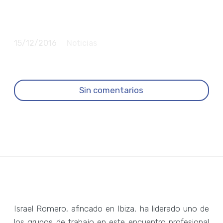
en el ámbito del
coaching
15/12/2016
Noticias
Sin comentarios
Israel Romero, afincado en Ibiza, ha liderado uno de
los grupos de trabajo en este encuentro profesional