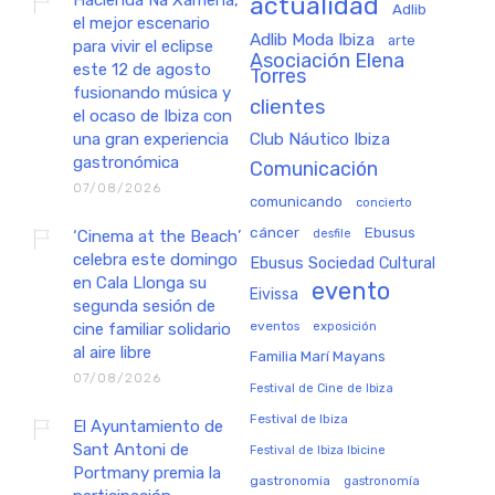
Hacienda Na Xamena,
actualidad
Adlib
el mejor escenario
Adlib Moda Ibiza
arte
para vivir el eclipse
Asociación Elena
este 12 de agosto
Torres
fusionando música y
clientes
el ocaso de Ibiza con
una gran experiencia
Club Náutico Ibiza
gastronómica
Comunicación
07/08/2026
comunicando
concierto
cáncer
Ebusus
‘Cinema at the Beach’
desfile
celebra este domingo
Ebusus Sociedad Cultural
en Cala Llonga su
evento
Eivissa
segunda sesión de
eventos
exposición
cine familiar solidario
al aire libre
Familia Marí Mayans
07/08/2026
Festival de Cine de Ibiza
Festival de Ibiza
El Ayuntamiento de
Sant Antoni de
Festival de Ibiza Ibicine
Portmany premia la
gastronomia
gastronomía