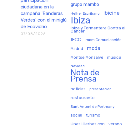
participación
grupo mambo
ciudadana en la
Ibicine
campaña 'Banderas
Helher Escribano
Ibiza
Verdes' con el miniglú
de Ecovidrio
Ibiza y Formentera Contra el
Cáncer
07/08/2026
IFCC
Imam Comunicación
moda
Madrid
música
Montse Monsalve
Navidad
Nota de
Prensa
noticias
presentación
restaurante
Sant Antoni de Portmany
social
turismo
Unas Hierbas con
verano