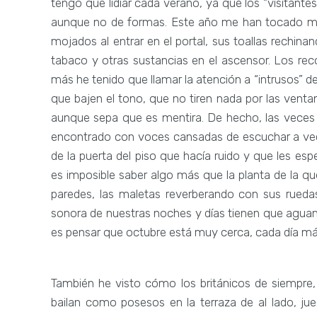
tengo que lidiar cada verano, ya que los “visitante
aunque no de formas. Este año me han tocado más
mojados al entrar en el portal, sus toallas rechina
tabaco y otras sustancias en el ascensor. Los r
más he tenido que llamar la atención a “intrusos” de
que bajen el tono, que no tiren nada por las vent
aunque sepa que es mentira. De hecho, las veces
encontrado con voces cansadas de escuchar a veci
de la puerta del piso que hacía ruido y que les e
es imposible saber algo más que la planta de la q
paredes, las maletas reverberando con sus rueda
sonora de nuestras noches y días tienen que aguant
es pensar que octubre está muy cerca, cada día má
También he visto cómo los británicos de siempre, 
bailan como posesos en la terraza de al lado, ju