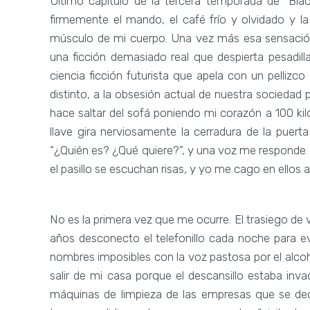
Último capítulo de la tercera temporada de “Black
firmemente el mando, el café frío y olvidado y 
músculo de mi cuerpo. Una vez más esa sensación
una ficción demasiado real que despierta pesadilla
ciencia ficción futurista que apela con un pellizc
distinto, a la obsesión actual de nuestra socieda
hace saltar del sofá poniendo mi corazón a 100 kil
llave gira nerviosamente la cerradura de la puerta 
“¿Quién es? ¿Qué quiere?”, y una voz me responde e
el pasillo se escuchan risas, y yo me cago en ellos
No es la primera vez que me ocurre. El trasiego de v
años desconecto el telefonillo cada noche para 
nombres imposibles con la voz pastosa por el alco
salir de mi casa porque el descansillo estaba inv
máquinas de limpieza de las empresas que se ded