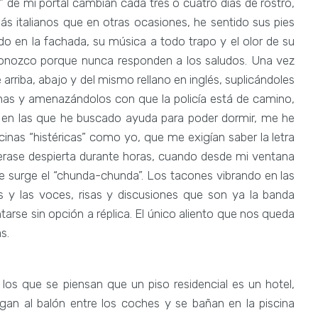
s” de mi portal cambian cada tres o cuatro días de rostro,
 italianos que en otras ocasiones, he sentido sus pies
ndo en la fachada, su música a todo trapo y el olor de su
econozco porque nunca responden a los saludos. Una vez
 arriba, abajo y del mismo rellano en inglés, suplicándoles
anas y amenazándolos con que la policía está de camino,
 en las que he buscado ayuda para poder dormir, me he
nas “histéricas” como yo, que me exigían saber la letra
sperase despierta durante horas, cuando desde mi ventana
ue surge el “chunda-chunda”. Los tacones vibrando en las
s y las voces, risas y discusiones que son ya la banda
arse sin opción a réplica. El único aliento que nos queda
s.
los que se piensan que un piso residencial es un hotel,
egan al balón entre los coches y se bañan en la piscina