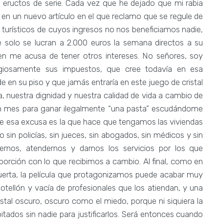
y eructos de serie. Cada vez que he dejado que mi rabia
a en un nuevo artículo en el que reclamo que se regule de
os turísticos de cuyos ingresos no nos beneficiamos nadie,
e solo se lucran a 2.000 euros la semana directos a su
uien me acusa de tener otros intereses. No señores, soy
giosamente sus impuestos, que cree todavía en esa
 en su piso y que jamás entraría en este juego de cristal
a, nuestra dignidad y nuestra calidad de vida a cambio de
e un mes para ganar ilegalmente “una pasta” escudándome
e esa excusa es la que hace que tengamos las viviendas
n policías, sin jueces, sin abogados, sin médicos y sin
ernos, atendernos y darnos los servicios por los que
orción con lo que recibimos a cambio. Al final, como en
la puerta, la película que protagonizamos puede acabar muy
botellón y vacía de profesionales que los atiendan, y una
ristal oscuro, oscuro como el miedo, porque ni siquiera la
tados sin nadie para justificarlos. Será entonces cuando