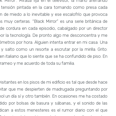
 Mirror”. Mirada fija en el televisor, la mano aferrando
la tensión pintada en la cara tomando como presa cada
 de miedo a lo inevitable y ese escalofrío que provoca
s muy certeras. “Black Mirror” es una serie británica de
o de cordura en cada episodio, cabalgado por un director
d por la tecnología. De pronto algo me desconcentra y me
ómetros por hora. Alguien intenta entrar en mi casa. Una
y salto como un resorte a escrutar por la mirilla. Grito:
n italiano que lo siente que se ha confundido de piso. En
 arameo y me acuerdo de toda su familia.
isitantes en los pisos de mi edificio es tal que desde hace
evitar que me despierten de madrugada preguntando por
hol un día sí y otro también. En ocasiones me ha costado
adido por bolsas de basura y sábanas, y el sonido de las
ican a estos menesteres es el rumor diario con el que