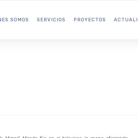
L IBIZA · MADRID · BARCELONA
NES SOMOS
SERVICIOS
PROYECTOS
ACTUAL
as la puerta