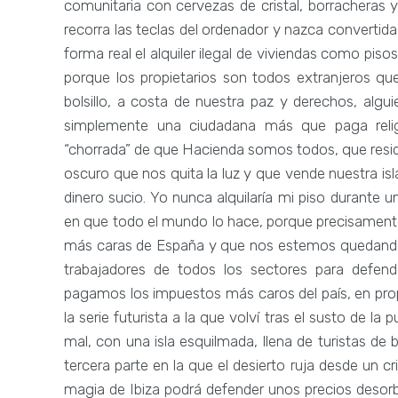
comunitaria con cervezas de cristal, borracheras 
recorra las teclas del ordenador y nazca convertid
forma real el alquiler ilegal de viviendas como pis
porque los propietarios son todos extranjeros qu
bolsillo, a costa de nuestra paz y derechos, alg
simplemente una ciudadana más que paga reli
“chorrada” de que Hacienda somos todos, que reside
oscuro que nos quita la luz y que vende nuestra isl
dinero sucio. Yo nunca alquilaría mi piso durant
en que todo el mundo lo hace, porque precisament
más caras de España y que nos estemos quedando si
trabajadores de todos los sectores para defend
pagamos los impuestos más caros del país, en prop
la serie futurista a la que volví tras el susto de 
mal, con una isla esquilmada, llena de turistas de 
tercera parte en la que el desierto ruja desde un c
magia de Ibiza podrá defender unos precios desorbi