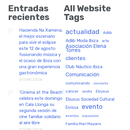
Entradas
All Website
recientes
Tags
Hacienda Na Xamena,
actualidad
Adlib
el mejor escenario
Adlib Moda Ibiza
arte
para vivir el eclipse
Asociación Elena
este 12 de agosto
Torres
fusionando música y
clientes
el ocaso de Ibiza con
una gran experiencia
Club Náutico Ibiza
gastronómica
Comunicación
07/08/2026
comunicando
concierto
cáncer
Ebusus
‘Cinema at the Beach’
desfile
celebra este domingo
Ebusus Sociedad Cultural
en Cala Llonga su
evento
Eivissa
segunda sesión de
eventos
exposición
cine familiar solidario
al aire libre
Familia Marí Mayans
07/08/2026