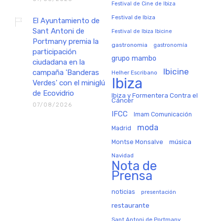
Festival de Cine de Ibiza
Festival de Ibiza
El Ayuntamiento de
Sant Antoni de
Festival de Ibiza Ibicine
Portmany premia la
gastronomia
gastronomía
participación
grupo mambo
ciudadana en la
Ibicine
campaña 'Banderas
Helher Escribano
Ibiza
Verdes' con el miniglú
de Ecovidrio
Ibiza y Formentera Contra el
Cáncer
07/08/2026
IFCC
Imam Comunicación
moda
Madrid
música
Montse Monsalve
Navidad
Nota de
Prensa
noticias
presentación
restaurante
Sant Antoni de Portmany