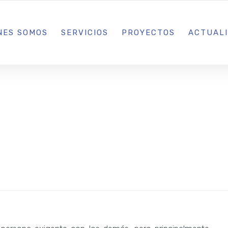
L IBIZA · MADRID · BARCELONA
NES SOMOS
SERVICIOS
PROYECTOS
ACTUAL