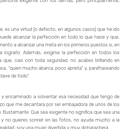
a persona exigente con los demás, pero principalmente,
e, es una virtud (o defecto, en algunos casos) que he ido
 puede alcanzar la perfección en todo lo que hace y que,
omento a alcanzar una meta en los primeros puestos si, en
 lograrlo. Además, exigirse la perfección en todos los
a que, casi con toda seguridad, no acabes brillando en
asa, “quien mucho abarca, poco aprieta” y, parafraseando
clave de todo”.
 y encaminado a solventar esa necesidad que tengo de
hizo que me decantara por ser embajadora de unos de los
 de Bustamante. Que sea exigente no significa que sea una
 y no quieres sonreír en las fotos, no ayuda mucho a la
ealidad, soy una mujer divertida y muy dicharachera.