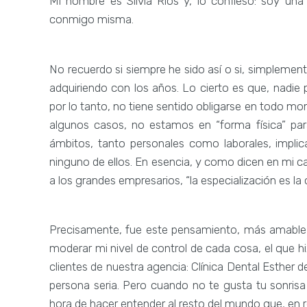
Mi nombre es Silvia Ríos y, lo confieso: soy un
conmigo misma.
No recuerdo si siempre he sido así o si, simplement
adquiriendo con los años. Lo cierto es que, nadie
por lo tanto, no tiene sentido obligarse en todo m
algunos casos, no estamos en “forma física” para
ámbitos, tanto personales como laborales, implic
ninguno de ellos. En esencia, y como dicen en mi c
a los grandes empresarios, “la especialización es la 
Precisamente, fue este pensamiento, más amable
moderar mi nivel de control de cada cosa, el que 
clientes de nuestra agencia: Clínica Dental Esther
persona seria. Pero cuando no te gusta tu sonrisa
hora de hacer entender al resto del mundo que, en r